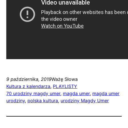
9 października, 2019
Ważę Słowa
Kultura z kalendarza
, 
PLAYLISTY
70 urodziny magdy umer
, 
magda umer
, 
magda umer
urodziny
, 
polska kultura
, 
urodziny Magdy Umer