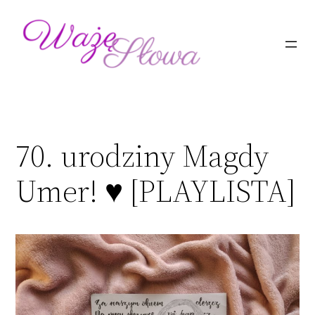
Przejdź
do
treści
70. urodziny Magdy
Umer! ♥ [PLAYLISTA]