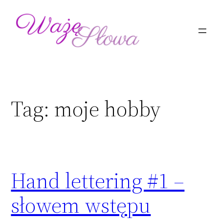
Przejdź
do
treści
Tag:
moje hobby
Hand lettering #1 –
słowem wstępu