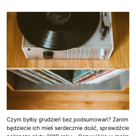
Czym byłby grudzień bez podsumowań? Zanim
będziecie ich mieli serdecznie dość, sprawdźcie