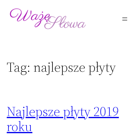
Przejdź
do
treści
Tag:
najlepsze płyty
Najlepsze płyty 2019
roku