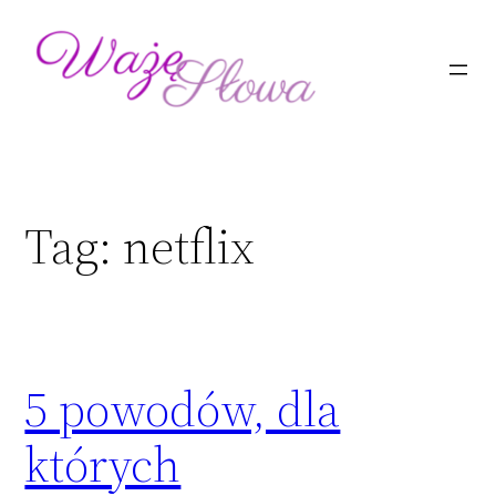
Przejdź
do
treści
Tag:
netflix
5 powodów, dla
których