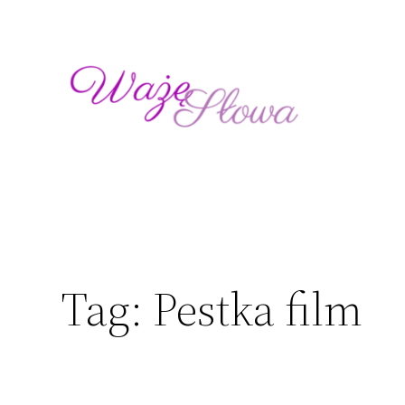
Przejdź
do
treści
Tag:
Pestka film