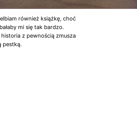
ielbiam również książkę, choć
ałaby mi się tak bardzo.
, historia z pewnością zmusza
ą pestką.