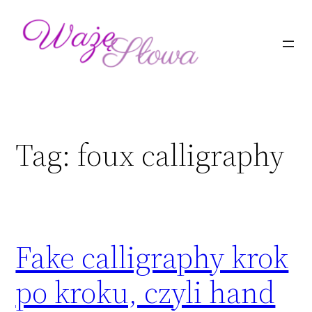
Przejdź
do
treści
Tag:
foux calligraphy
Fake calligraphy krok
po kroku, czyli hand