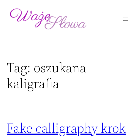
Przejdź
do
treści
Tag:
oszukana
kaligrafia
Fake calligraphy krok